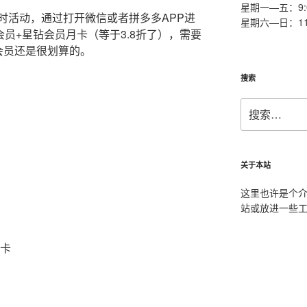
星期一—五：9:0
时活动，通过打开微信或者拼多多APP进
星期六—日：11:0
会员+星钻会员月卡（等于3.8折了），需要
会员还是很划算的。
搜索
搜
索：
关于本站
这里也许是个
站或放进一些
月卡