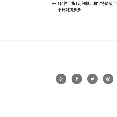
章
一
1亿件厂货1元包邮，淘宝特价版回
篇
不针对拼多多
导
文
航
章
Yelp
Facebook
Twitter
Insta