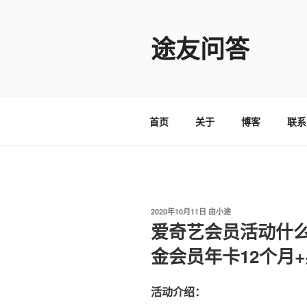
跳
至
途友问答
内
容
首页
关于
博客
联系
发
2020年10月11日
由
小途
布
爱奇艺会员活动什么
于
金会员年卡12个月
活动介绍：