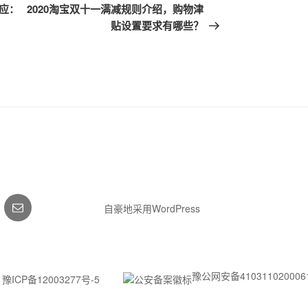
一
应：
2020淘宝双十一满减规则介绍，购物津
篇
贴设置要求有哪些？
文
章
gram
电
自豪地采用WordPress
邮
豫公网安备410311020006
豫ICP备12003277号-5