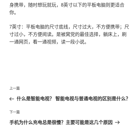
身携带，随时想玩就玩，8英寸以下的平板电脑则更适合
你。
7英寸：平板电脑的尺寸底线，尺寸过大，不方便携带；尺
寸过小，不方便阅读。是被窝党的最佳选择，躺床上，刷
一通网页，看一通视频，读一段小说。
文
上
上一篇
章
一
什么是智能电视？ 智能电视与普通电视的区别是什么？
导
篇
航
文
下
下一篇
章
一
手机为什么充电总是很慢？主要可能是这几个原因
篇
文