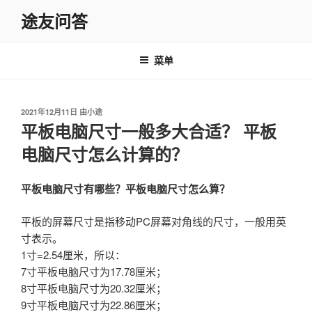
跳
途友问答
至
内
容
菜单
发
2021年12月11日
由
小途
布
平板电脑尺寸一般多大合适？ 平板
于
电脑尺寸怎么计算的？
平板电脑尺寸有哪些？平板电脑尺寸怎么算？
平板的屏幕尺寸是指移动PC屏幕对角线的尺寸，一般用英
寸表示。
1寸=2.54厘米，所以：
7寸平板电脑尺寸为17.78厘米；
8寸平板电脑尺寸为20.32厘米；
9寸平板电脑尺寸为22.86厘米；