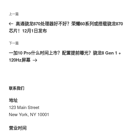
文
上
上一篇
章
一
高通骁龙870处理器好不好？荣耀60系列或搭载骁龙870
导
篇
芯片！12月1日发布
航
文
章
下
下一篇
一
一加10 Pro什么时间上市？配置提前曝光？骁龙8 Gen 1 +
篇
120Hz屏幕
文
章
联系我们
地址
123 Main Street
New York, NY 10001
营业时间