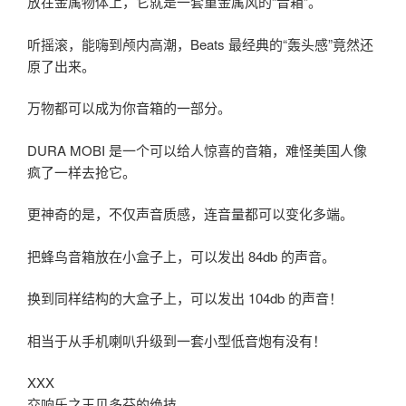
放在金属物体上，它就是一套重金属风的“音箱”。
听摇滚，能嗨到颅内高潮，Beats 最经典的“轰头感”竟然还
原了出来。
万物都可以成为你音箱的一部分。
DURA MOBI 是一个可以给人惊喜的音箱，难怪美国人像
疯了一样去抢它。
更神奇的是，不仅声音质感，连音量都可以变化多端。
把蜂鸟音箱放在小盒子上，可以发出 84db 的声音。
换到同样结构的大盒子上，可以发出 104db 的声音！
相当于从手机喇叭升级到一套小型低音炮有没有！
XXX
交响乐之王贝多芬的绝技