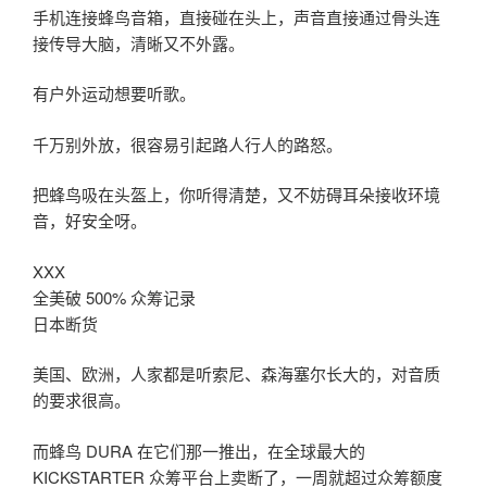
手机连接蜂鸟音箱，直接碰在头上，声音直接通过骨头连
接传导大脑，清晰又不外露。
有户外运动想要听歌。
千万别外放，很容易引起路人行人的路怒。
把蜂鸟吸在头盔上，你听得清楚，又不妨碍耳朵接收环境
音，好安全呀。
XXX
全美破 500% 众筹记录
日本断货
美国、欧洲，人家都是听索尼、森海塞尔长大的，对音质
的要求很高。
而蜂鸟 DURA 在它们那一推出，在全球最大的
KICKSTARTER 众筹平台上卖断了，一周就超过众筹额度