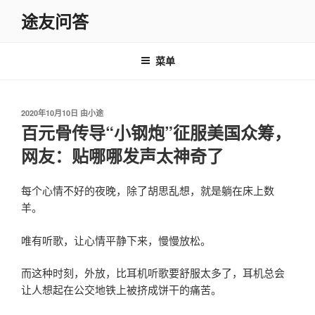
跳
途友问答
至
内
容
菜单
发
2020年10月10日
由
小途
布
百元骨传导“小钢炮”征服美国众筹，
于
网友：贴哪哪发声太神奇了
每个心情不好的夜晚，除了胡思乱想，就是躺在床上数
羊。
唯有听歌，让心情平静下来，慢慢放松。
而这种时刻，外放，比耳机听歌要舒服太多了，耳机总会
让人想起在公交地铁上被挤成饼干的痛苦。