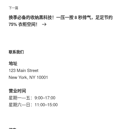
篇
航
文
下
下一篇
章
一
换季必备的收纳黑科技！一压一按 8 秒排气，足足节约
篇
75% 衣柜空间！
文
章
联系我们
地址
123 Main Street
New York, NY 10001
营业时间
星期一—五：9:00–17:00
星期六—日：11:00–15:00