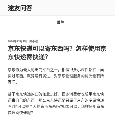
跳
途友问答
至
内
容
菜单
发
2020年12月15日
由
小途
布
京东快递可以寄东西吗？怎样使用京
于
东快递寄快递？
京东作为最大的电商平台之一，相信很多小伙伴都在上面
买过东西。就算没有买过，对京东物理服务的优质也有所
耳闻。
基于京东快递的口碑如此之好，很多消费者也想用京东快
递寄自己的东西。那么京东快递是只属于京东的专属快递
吗?他可以寄个人的东西东西吗?如果可以，怎样使用京东
快递寄快递呢?