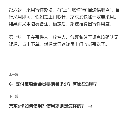
第六步，采用寄件办法，有“上门取件”与“自送供职点”，自
行采用即可。假如是上门取什，京东发快递一定要采用。
结果再采用包裹备注，确定后，系统推算出寄件用度。
第七步，正在寄件人、收件人、包裹备注等讯息均确认无
误后，点击下单。然后就等速递员上门收货寄送了。
文
上
上一篇
章
一
支付宝铂金会员要消费多少？有哪些规则？
导
篇
航
文
下
下一篇
章
一
京东e卡如何使用？使用规则是怎样的？
篇
文
章