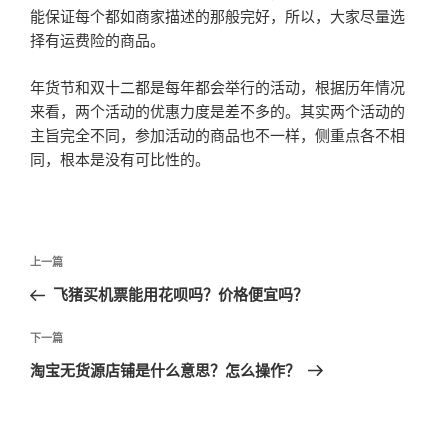
能保证每个都如商家描述的那般完好，所以，大家尽量选
择有运费险的商品。
年货节和双十二都是每年都会举行的活动，根据历年情况
来看，两个活动的优惠力度是差不多的。其实两个活动的
主旨完全不同，参加活动的商品也不一样，侧重点各不相
同，根本是没有可比性的。
文
上
上一篇
章
一
飞猪买机票能用花呗吗？价格便宜吗？
导
篇
航
文
下
下一篇
章
一
淘宝无货源店铺是什么意思？怎么操作？
篇
文
章