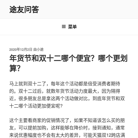
跳
途友问答
至
内
容
菜单
发
2020年12月2日
由
小途
布
年货节和双十二哪个便宜？哪个更划
于
算？
马上就到双十二了，每年这个活动都是倍受消费者期待
的。双十二过后，就数年货节活动力度最大，因为隔得
近，很多朋友总是拿这两个活动做对比，到底年货节和双
十二哪个活动更加便宜呢?
这个主要看商家的促销情况了，如果不知道该怎么买的朋
友，可以提前加购，这样能够在降价时，接到通知，通常
来说优惠幅度也不会有太大的差异，可能天猫双12跨店满