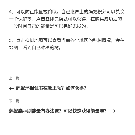
4、可以防止能量被偷取。自己账户上的蚂蚁积分可以兑换
一个保护罩，点击立即兑换就可以获得，在购买成功后的
一段时间自己的能量是可以完好无损的。
5、点击植树地图可以查看当前各个地区的种树情况，会在
地图上看到自己种植的树。
文
上
上一篇
章
一
蚂蚁环保证书在哪里领？如何获得？
导
篇
航
文
下
下一篇
章
一
蚂蚁森林刷能量有办法嘛？可以快速获得能量嘛？
篇
文
章