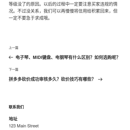
等级没了的原因。以后的过程中一定要注意买家违规的情
况。不过没关系，我们可以再慢慢将信用给积累回来，但
一定不要急于求成哦。
文
上
上一篇
章
一
电子琴、MIDI键盘、电钢琴有什么区别？如何选购呢？
导
篇
航
文
下
下一篇
章
一
拼多多砍价成功审核多久？砍价技巧有哪些？
篇
文
章
联系我们
地址
123 Main Street