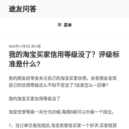
跳
途友问答
至
内
容
菜单
发
2020年11月5日
由
小途
布
我的淘宝买家信用等级没了？评级标
于
准是什么?
有的朋友经常会关注自己的淘宝买家信用，会有朋友发现
自己的信用等级这么不知不觉没了?这是怎么一回事?
我的淘宝买家信用等级没了
淘宝信誉等级一共分为20级,每隔5级可以升级一个段位。
1，当订单交易完成后,淘宝卖家给买家一个好评,买家就获