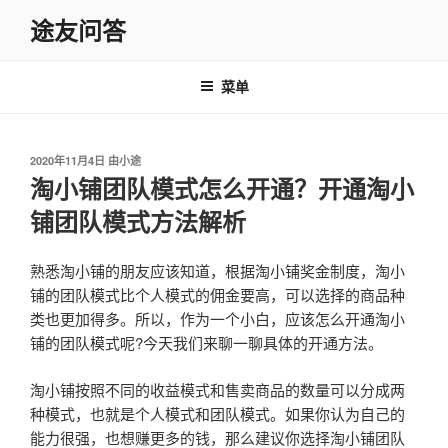
跳
途友问答
至
内
容
菜单
发
2020年11月4日
由
小途
布
淘小铺团队模式怎么开通？开通淘小
于
铺团队模式方法解析
熟悉淘小铺的朋友应该知道，根据淘小铺奖金制度，淘小
铺的团队模式比个人模式的佣金要高，可以选择的商品种
类也更加得多。所以，作为一个小白，应该怎么开通淘小
铺的团队模式呢?今天我们来聊一聊具体的开通方法。
淘小铺按照不同的收益模式和售卖商品的数量可以分成两
种模式，也就是个人模式和团队模式。如果你认为自己的
能力很强，也想赚更多的钱，那么建议你选择淘小铺团队