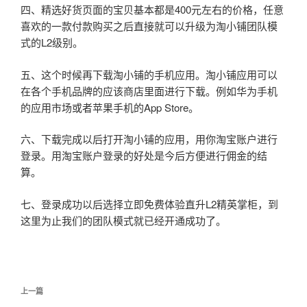
四、精选好货页面的宝贝基本都是400元左右的价格，任意
喜欢的一款付款购买之后直接就可以升级为淘小铺团队模
式的L2级别。
五、这个时候再下载淘小铺的手机应用。淘小铺应用可以
在各个手机品牌的应该商店里面进行下载。例如华为手机
的应用市场或者苹果手机的App Store。
六、下载完成以后打开淘小铺的应用，用你淘宝账户进行
登录。用淘宝账户登录的好处是今后方便进行佣金的结
算。
七、登录成功以后选择立即免费体验直升L2精英掌柜，到
这里为止我们的团队模式就已经开通成功了。
文
上
上一篇
章