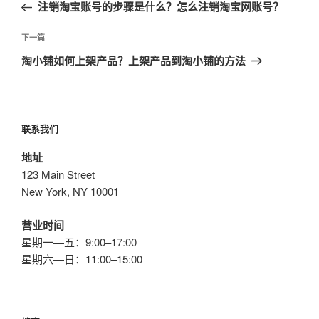
一
注销淘宝账号的步骤是什么？怎么注销淘宝网账号？
导
篇
航
文
下
下一篇
章
一
淘小铺如何上架产品？上架产品到淘小铺的方法
篇
文
章
联系我们
地址
123 Main Street
New York, NY 10001
营业时间
星期一—五：9:00–17:00
星期六—日：11:00–15:00