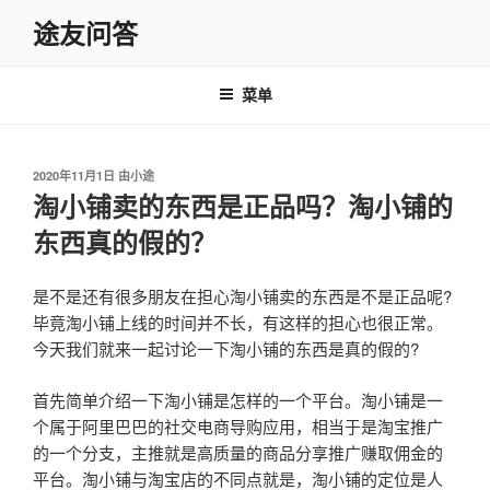
跳
途友问答
至
内
容
菜单
发
2020年11月1日
由
小途
布
淘小铺卖的东西是正品吗？淘小铺的
于
东西真的假的？
是不是还有很多朋友在担心淘小铺卖的东西是不是正品呢?
毕竟淘小铺上线的时间并不长，有这样的担心也很正常。
今天我们就来一起讨论一下淘小铺的东西是真的假的?
首先简单介绍一下淘小铺是怎样的一个平台。淘小铺是一
个属于阿里巴巴的社交电商导购应用，相当于是淘宝推广
的一个分支，主推就是高质量的商品分享推广赚取佣金的
平台。淘小铺与淘宝店的不同点就是，淘小铺的定位是人