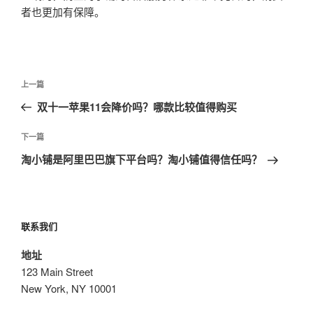
者也更加有保障。
文
上
上一篇
章
一
双十一苹果11会降价吗？哪款比较值得购买
导
篇
航
文
下
下一篇
章
一
淘小铺是阿里巴巴旗下平台吗？淘小铺值得信任吗？
篇
文
章
联系我们
地址
123 Main Street
New York, NY 10001