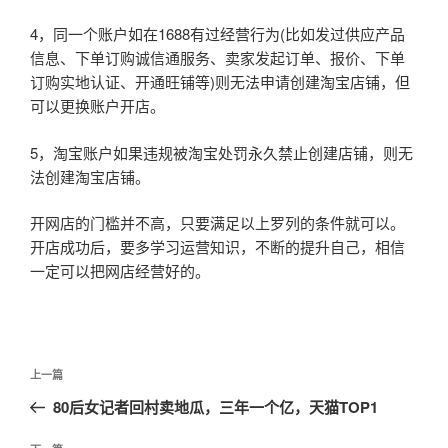
4，同一个账户如在1688有过经营行为(比如发过供应产品
信息、下单订购诚信通服务、卖家发起订单、报价、下单
订购实地认证、开通旺铺等)则无法申请创建淘宝店铺，但
可以更换账户开店。
5，淘宝账户如果违规被淘宝处罚永久禁止创建店铺，则无
法创建淘宝店铺。
开网店的门槛并不高，只要满足以上罗列的条件就可以。
开店成功后，要多学习运营知识，不断的提升自己，相信
一定可以把网店经营好的。
文
上
上一篇
章
一
80后女记者回村卖地瓜，三年一个亿，天猫TOP1
导
篇
航