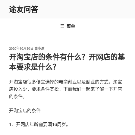
跳
途友问答
至
内
容
菜单
发
2020年10月30日
由
小途
布
开淘宝店的条件有什么？开网店的基
于
本要求是什么？
开淘宝店很多便宜选择的电商创业以及副业的方式，淘宝
店投入少，要求条件宽松。下面我们一起来了解一下开店
的条件。
开淘宝店的条件
1、开网店年龄需要满16周岁。