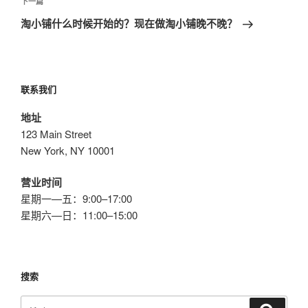
文
下
下一篇
章
一
淘小铺什么时候开始的？现在做淘小铺晚不晚？
篇
文
章
联系我们
地址
123 Main Street
New York, NY 10001
营业时间
星期一—五：9:00–17:00
星期六—日：11:00–15:00
搜索
搜
搜