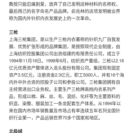
教授只能忍痛割爱，放弃了自己发明这种材料的名称权，
最后用己的名字命名产品品牌。俞兆林的这项发明被业界
称为国内外针织内衣发展史上的一次革命。
三枪
上海三枪集团，是以生产三枪内衣著称的针织九厂自我发
展、优势扩张形成的品牌集团，是按照现代企业制度，由
上海纺织控股集团公司出资组建的有限责任公司，成立于
1994年11月18日。1998年6月，纺织资产重组，三枪以2.18
亿元优质资产整体进入龙头股份有限公司。集团现有固定
资产3.5亿元，注册资金2.3亿元，职工5000人，并有16个海
内外中外合资的控股子公司和参投公司。三枪集团拥有自
主经营进出口业务权。主要生产三枪牌高档内衣系列产
品，形成以棉、麻、丝、毛、混纺、化纤等为主要原料的
织造、染整、服装加工一条龙配套生产体系。从1994年以
来在国内市场年销售量及市场占有率连续五年名列全国针
织行业第一，产品远销世界70多个国家和地区。
北极绒