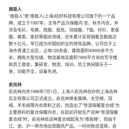
南极人
“南极人”是“南极人(上海)纺织科技有限公司旗下的一个品
牌，成立于1997年，主导产品为保暖内 衣、秋冬内衣，并
涉及毛衫、毛裤、西服、茄克、羽绒服、T恤、衬衫、家居
服、裤类、家纺等相关领域，近年累计实现销售总额高达
数十亿元，早已成为中国纺织业的领导品牌。公司位于上
海市青浦工业区，占地120多亩，建筑面积40000多平方
米，拥有大型仓储、物流基地及面积7000平方米的写字楼
和员工宿舍，集研发、物流、培训、员工休闲娱乐于一
身，功能齐全，设备先进。
俞兆林
俞兆林内衣1996年7月1日，上海人俞兆林创办的上海兆林
实业有限公司正式成立。俞兆林继金属棉、太空棉、羽
绒、羊毛绒等内衣原料之后，创造出了”导湿保暖复合绒”为
主要原料的复合保暖内衣，在起初开始生产这种“导湿保暖
复合绒”时，俞兆林给这种复合绒起名为“南极棉”，但由于
江、浙、沪一带市场出现跟风产品，一时间鱼目混珠，俞