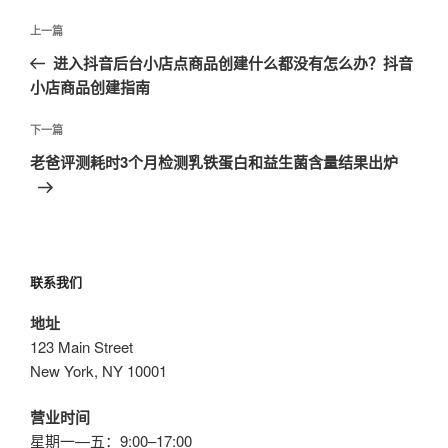
文
上
上一篇
章
一
进入抖音后台小店点商品创建什么都没有怎么办？抖音
导
篇
小店商品创建指南
航
文
章
下
下一篇
一
老爸评测耗时3个月检测乳铁蛋白和益生菌含量结果出炉
篇
文
章
联系我们
地址
123 Main Street
New York, NY 10001
营业时间
星期一—五：9:00–17:00