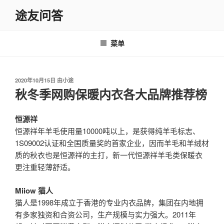
跳
途友问答
至
内
容
菜单
发
2020年10月15日
由
小途
布
秋冬季网购保暖内衣各大品牌推荐榜
于
恒源祥
恒源祥年羊毛使用量10000吨以上，是获得纯羊毛标志、
1S09002认证和全国质量奖的首家企业，因而羊毛和羊绒材
质的秋衣也是恒源祥的主打，新一代恒源祥羊毛类保暖衣
更注重轻薄舒适。
Miiow 猫人
猫人是1998年成立于香港的专业内衣品牌，集团在内地拥
有多家独资和合资公司，生产规模与实力强大。2011年