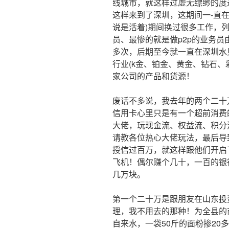
线城市，就这样过虚无缥缈的度
这样来到了深圳，这期间一-直
说是活着)期间换过很多工作，列
员、最惨的就是做p2p的业务
多次，后期至今就一直在深圳水
行业(k金、铂金、黄金、钻石
家公司的产品和货源！
废话不多说，我去年的两个二十
信用卡心里只是有一个超前消费
大佬，玩现金流、权益流、积分
请教各位热心大佬玩法，最后导
授信过百万，就这样跟他们开启
飞机！偶尔赚个几十，一百的银
几万块。
第一个二十万是跟朋友在山东投
理，我不用去的那种！为全县的
自来水，一袋50斤的面粉掺20