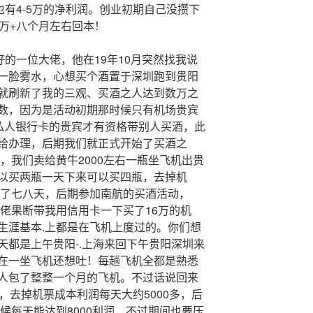
也有4-5万的净利润。创业初期自己没攒下
万+八个月左右回本！
好的一位大佬，他在19年10月突然找我说
一脸雾水，心想买个酒置于深圳跑到贵阳
就刷新了我的三观、买酒之人达到数万之
数，因为是活动初期那时候只有机场贵宾
的私人银行卡的贵宾才有资格带别人买酒，此
给办理，后期我们就正式开始了买酒之
瓶，我们卖给黄牛2000左右一瓶坐飞机出贵
以买两瓶一天下来可以买四瓶，去掉机
续了七八天，后期参加南航的买酒活动，
大佬果断带我用信用卡一下买了16万的机
生涯基本.上都是在飞机上度过的。你们想
天都是上午贵阳-.上海来回下午贵阳深圳来
在一坐飞机还想吐！每趟飞机全都是熟悉
人包了整整一个月的飞机。不过话说回来
，去掉机票成本利润每天大约5000多，后
时候每天能达到8000利润，不过期间也要压