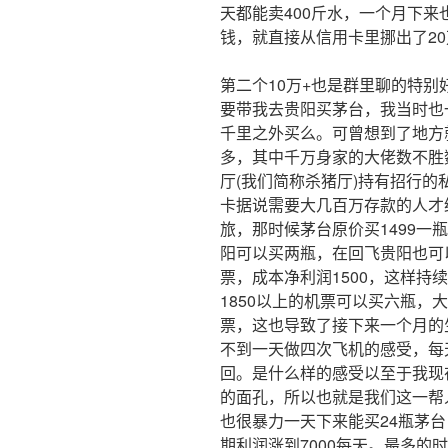
天都能卖400斤水，一个月下来
钱，就直接从信用卡里挪出了20
第二个10万+也是群里聊的特别
要带我去贵阳买茅台，我当时也
千里之外买么。可曾想到了地方
多，其中千万身家的大佬数不胜
厅(我们简称杀猪厅)持有招行
卡据说需要大几百万存款的人才
旅，那时候茅台原价买1499一
阳可以买两瓶，在回飞贵阳也可
票，成本净利润1500，这样持
1850以上的机票可以买六瓶，
票，这也导致了接下来一个月的
不到一天做四次飞机的感受，每
回。是什么样的感受以至于我现
的面孔，所以也就是我们这一帮
也很暴力一天下来能买24瓶茅台
期利润涨到7000每天。最多的