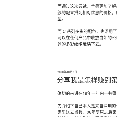
而通过这次尝试，苹果更加了解
舰的配置搭配相对优惠的价格，所以
型。
而 C 系列多彩的配色，也沿用
可以在任何产品中收放自如的公司。
列的多彩继续延续下去。
发
2020年10月9日
布
分享我是怎样赚到
于
确切的来讲在19年一年内一共赚
先介绍下自己本人是来自深圳的
家里送去当兵，08年复原之后