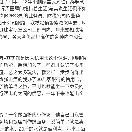
过了四年，13年不顾家里反对强行辞职就
在浑浑噩疆的维持着生活(与其说生活倒不如
如B2B公司的业务员、财税公司的业务
员由于公司跑路，我被经侦警察叔叔叫去了N
贝珠宝批发公司上班圈内几年来熟知珠宝
、彩宝、各大奢侈品牌高仿的各种内幕和每
万+其实都是因为信用卡这个渊源，刚接触
的功能，后期加入了一些群才认识了很多
流、总之太多玩法，就这样一步步向群里
致强迫症的我办了20几家银行的信用卡，
了撸羊毛之旅，平时也就能坐一下免费的
行跟电商之间的优惠，一年下来也能出个
资了一个做面粉的小作坊，他自己山东管
商场和饭店制作鲜面条，说简单了就是卖
多斤的水，20斤的水就是盈利点，基本上每