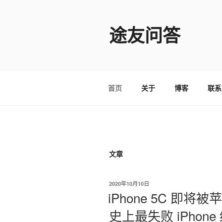
跳
至
途友问答
内
容
首页
关于
博客
联系
文章
发
2020年10月10日
布
iPhone 5C 即将被
于
史上最失败 iPhon