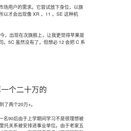
市场用户的需求。它尝试放下身位，以旗
才会出现像 XR ，11 ，SE 这种机
至今，出现在次旗舰上，让我更觉得苹果是
5C 虽然没有了，但想必 12 会把 C 系
第一个二十万的
到了两个20万+。
一名90后由于上学期间学习不是很理想被
家里托关系被安排进事业单位。由于老家五